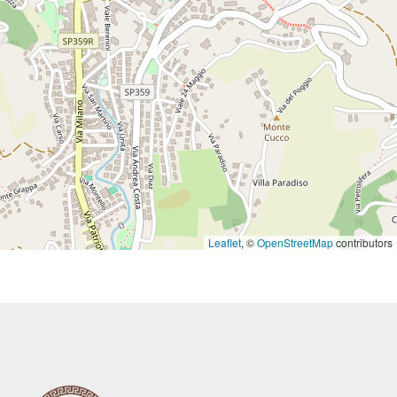
Leaflet
, ©
OpenStreetMap
contributors